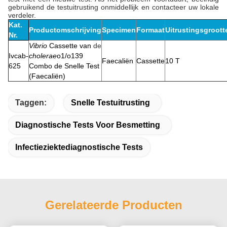
gebruikend de testuitrusting onmiddellijk en contacteer uw lokale
verdeler.
Kat.
Productomschrijving
Specimen
Formaat
Uitrustingsgroott
Nr.
Vibrio
Cassette van
de
Ivcab-
cholerae
o1/o139
Faecaliën
Cassette
10 T
625
Combo de Snelle Test
(Faecaliën)
Taggen:
Snelle Testuitrusting
Diagnostische Tests Voor Besmetting
Infectieziektediagnostische Tests
Gerelateerde Producten