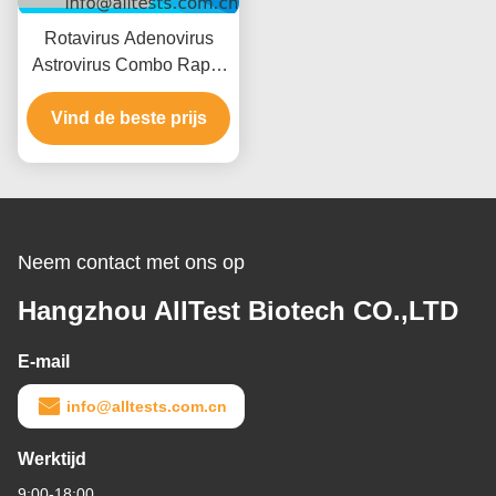
Rotavirus Adenovirus
Astrovirus Combo Rapid
Test met 15 minuten
leestijd CE-gecertificeerd
Vind de beste prijs
en hoge nauwkeurigheid
Neem contact met ons op
Hangzhou AllTest Biotech CO.,LTD
E-mail
info@alltests.com.cn
Werktijd
9:00-18:00