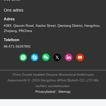
Ons adres
Adres
#383, Qiaoxin Road, Xiasha Street, Qiantang District, Hangzhou,
Zhejiang, PRChina
Telefoon
86-571-56267891
China Goede kwaliteit Douane Monoclonal Antilichaam
Auteursrecht © -2026 Hangzhou AllTest Biotech CO.,LTD Alle
rechten voorbehouden.
Privacybeleid
|
Sitemap