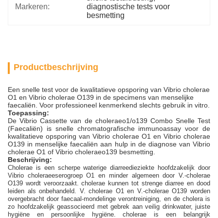
Markeren:
diagnostische tests voor 
besmetting
Productbeschrijving
Een snelle test voor de kwalitatieve opsporing van Vibrio cholerae
O1 en Vibrio cholerae O139 in de specimens van menselijke
faecaliën. Voor professioneel kenmerkend slechts gebruik in vitro.
Toepassing:
De Vibrio Cassette van de choleraeo1/o139 Combo Snelle Test
(Faecaliën) is snelle chromatografische immunoassay voor de
kwalitatieve opsporing van Vibrio cholerae O1 en Vibrio cholerae
O139 in menselijke faecaliën aan hulp in de diagnose van Vibrio
cholerae O1 of Vibrio choleraeo139 besmetting.
Beschrijving:
Cholerae is een scherpe waterige diarreedieziekte hoofdzakelijk door
Vibrio choleraeeserogroep O1 en minder algemeen door V.-cholerae
O139 wordt veroorzaakt. cholerae kunnen tot strenge diarree en dood
leiden als onbehandeld. V. cholerae O1 en V.-cholerae O139 worden
overgebracht door faecaal-mondelinge verontreiniging, en de cholera is
zo hoofdzakelijk geassocieerd met gebrek aan veilig drinkwater, juiste
hygiëne en persoonlijke hygiëne. cholerae is een belangrijk