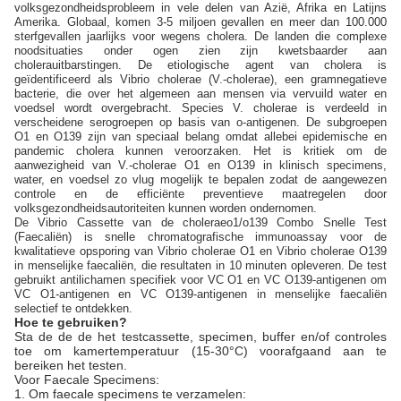
volksgezondheidsprobleem in vele delen van Azië, Afrika en Latijns
Amerika. Globaal, komen 3-5 miljoen gevallen en meer dan 100.000
sterfgevallen jaarlijks voor wegens cholera. De landen die complexe
noodsituaties onder ogen zien zijn kwetsbaarder aan
cholerauitbarstingen. De etiologische agent van cholera is
geïdentificeerd als Vibrio cholerae (V.-cholerae), een gramnegatieve
bacterie, die over het algemeen aan mensen via vervuild water en
voedsel wordt overgebracht. Species V. cholerae is verdeeld in
verscheidene serogroepen op basis van o-antigenen. De subgroepen
O1 en O139 zijn van speciaal belang omdat allebei epidemische en
pandemic cholera kunnen veroorzaken. Het is kritiek om de
aanwezigheid van V.-cholerae O1 en O139 in klinisch specimens,
water, en voedsel zo vlug mogelijk te bepalen zodat de aangewezen
controle en de efficiënte preventieve maatregelen door
volksgezondheidsautoriteiten kunnen worden ondernomen.
De Vibrio Cassette van de choleraeo1/o139 Combo Snelle Test
(Faecaliën) is snelle chromatografische immunoassay voor de
kwalitatieve opsporing van Vibrio cholerae O1 en Vibrio cholerae O139
in menselijke faecaliën, die resultaten in 10 minuten opleveren. De test
gebruikt antilichamen specifiek voor VC O1 en VC O139-antigenen om
VC O1-antigenen en VC O139-antigenen in menselijke faecaliën
selectief te ontdekken.
Hoe te gebruiken?
Sta de de de het testcassette, specimen, buffer en/of controles
toe om kamertemperatuur (15-30°C) voorafgaand aan te
bereiken het testen.
Voor Faecale Specimens:
1. Om faecale specimens te verzamelen: