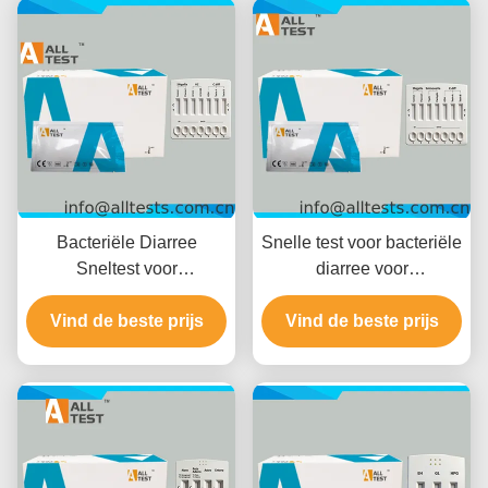
Bacteriële Diarree
Snelle test voor bacteriële
Sneltest voor
diarree voor
Shigella/Cholerae/C.diff
Shigella/Salmonella/C.diff
met 10 Minuten Leestijd,
Vind de beste prijs
met snelle resultaten in
Vind de beste prijs
CE Gecertificeerd en
10 minuten, hoge
Hoge Nauwkeurigheid
nauwkeurigheid en
eenvoudige visuele
interpretatie