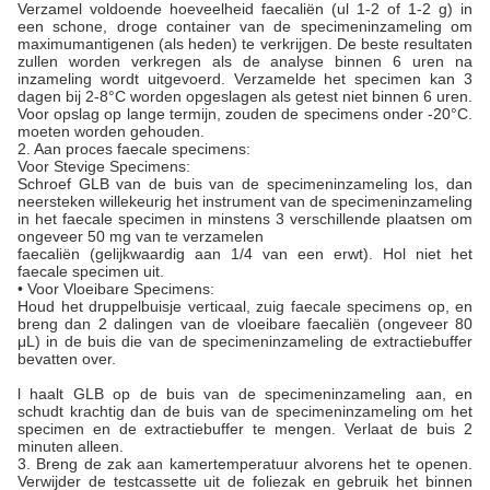
Verzamel voldoende hoeveelheid faecaliën (ul 1-2 of 1-2 g) in
een schone, droge container van de specimeninzameling om
maximumantigenen (als heden) te verkrijgen. De beste resultaten
zullen worden verkregen als de analyse binnen 6 uren na
inzameling wordt uitgevoerd. Verzamelde het specimen kan 3
dagen bij 2-8°C worden opgeslagen als getest niet binnen 6 uren.
Voor opslag op lange termijn, zouden de specimens onder -20°C.
moeten worden gehouden.
2. Aan proces faecale specimens:
Voor Stevige Specimens:
Schroef GLB van de buis van de specimeninzameling los, dan
neersteken willekeurig het instrument van de specimeninzameling
in het faecale specimen in minstens 3 verschillende plaatsen om
ongeveer 50 mg van te verzamelen
faecaliën (gelijkwaardig aan 1/4 van een erwt). Hol niet het
faecale specimen uit.
• Voor Vloeibare Specimens:
Houd het druppelbuisje verticaal, zuig faecale specimens op, en
breng dan 2 dalingen van de vloeibare faecaliën (ongeveer 80
μL) in de buis die van de specimeninzameling de extractiebuffer
bevatten over.
l haalt GLB op de buis van de specimeninzameling aan, en
schudt krachtig dan de buis van de specimeninzameling om het
specimen en de extractiebuffer te mengen. Verlaat de buis 2
minuten alleen.
3. Breng de zak aan kamertemperatuur alvorens het te openen.
Verwijder de testcassette uit de foliezak en gebruik het binnen