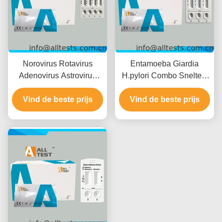
Norovirus Rotavirus
Entamoeba Giardia
Adenovirus Astrovirus
H.pylori Combo Sneltest
Enterovirus Combo
voor Snelle Resultaten in
Vind de beste prijs
Sneltest voor
10 Minuten met Hoge
Vind de beste prijs
Infectieziekten met Snelle
Nauwkeurigheid en
Resultaten in 15 Minuten
Eenvoudige Visuele
Hoge Nauwkeurigheid en
Interpretatie
Eenvoudige Visuele
Interpretatie