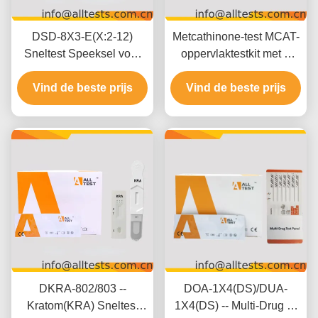
DSD-8X3-E(X:2-12)
Metcathinone-test MCAT-
Sneltest Speeksel voor
oppervlaktestkit met 5
Meerdere Drugs -
minuten resultaten 500
Professioneel Gebruik
Vind de beste prijs
ng/mL Afsnijding en
Vind de beste prijs
gemakkelijke visuele
interpretatie
DKRA-802/803 --
DOA-1X4(DS)/DUA-
Kratom(KRA) Sneltest
1X4(DS) -- Multi-Drug 2-