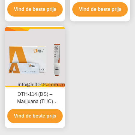
(Oraal Vloeistof)
20 Drugs Rapid Test
(Cassette/Apparaat)
Vind de beste prijs
Vind de beste prijs
(Urine)
DTH-114 (DS) --
Marijuana (THC)
Sneltestpaneel (Urine)
Vind de beste prijs
(Paneel)