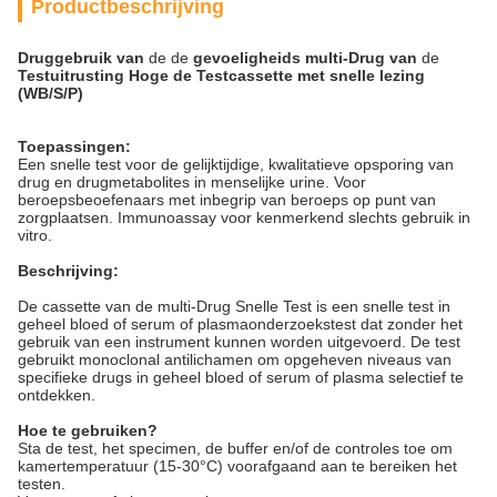
Productbeschrijving
Druggebruik van
de de
gevoeligheids
multi-
Drug
van
de
Testuitrusting
Hoge de Testcassette met snelle lezing
(WB/S/P)
Toepassingen:
Een snelle test voor de gelijktijdige, kwalitatieve opsporing van
drug en drugmetabolites in menselijke urine. Voor
beroepsbeoefenaars met inbegrip van beroeps op punt van
zorgplaatsen. Immunoassay voor kenmerkend slechts gebruik in
vitro.
Beschrijving:
De cassette van de multi-Drug Snelle Test is een snelle test in
geheel bloed of serum of plasmaonderzoekstest dat zonder het
gebruik van een instrument kunnen worden uitgevoerd. De test
gebruikt monoclonal antilichamen om opgeheven niveaus van
specifieke drugs in geheel bloed of serum of plasma selectief te
ontdekken.
Hoe te gebruiken?
Sta de test, het specimen, de buffer en/of de controles toe om
kamertemperatuur (15-30°C) voorafgaand aan te bereiken het
testen.