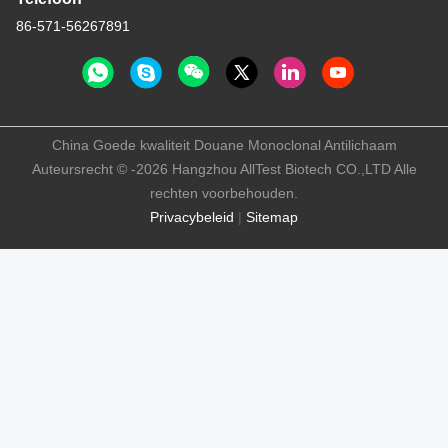
86-571-56267891
China Goede kwaliteit Douane Monoclonal Antilichaam
Auteursrecht © -2026 Hangzhou AllTest Biotech CO.,LTD Alle
rechten voorbehouden.
Privacybeleid
|
Sitemap