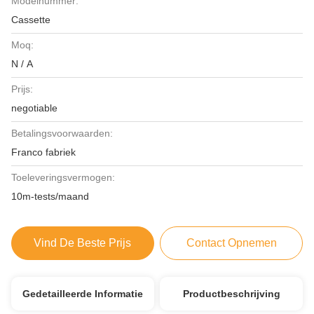
Modelnummer:
Cassette
Moq:
N / A
Prijs:
negotiable
Betalingsvoorwaarden:
Franco fabriek
Toeleveringsvermogen:
10m-tests/maand
Vind De Beste Prijs
Contact Opnemen
Gedetailleerde Informatie
Productbeschrijving