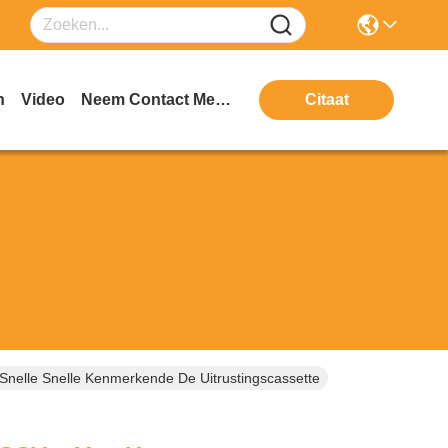
n
Video
Neem Contact Met Ons Op
Citaat
nelle Snelle Kenmerkende De Uitrustingscassette