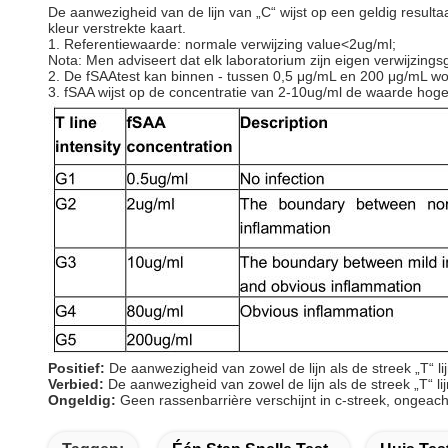
De aanwezigheid van de lijn van „C“ wijst op een geldig resultaa
kleur verstrekte kaart.
1. Referentiewaarde: normale verwijzing value<2ug/ml;
Nota: Men adviseert dat elk laboratorium zijn eigen verwijzing
2. De fSAAtest kan binnen - tussen 0,5 μg/mL en 200 μg/mL wo
3. fSAA wijst op de concentratie van 2-10ug/ml de waarde hoge of
Positief:
De aanwezigheid van zowel de lijn als de streek „T“ li
Verbied:
De aanwezigheid van zowel de lijn als de streek „T“ lij
Ongeldig:
Geen rassenbarrière verschijnt in c-streek, ongeacht 