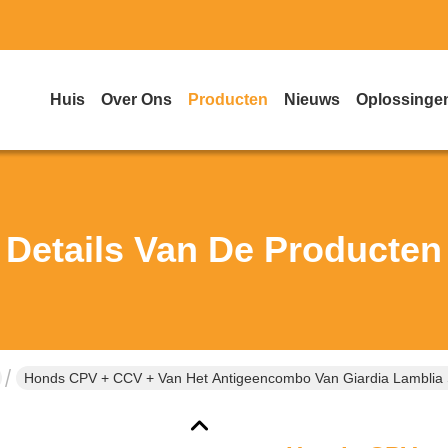
Huis
Over Ons
Producten
Nieuws
Oplossinge
Details Van De Producten
Honds CPV + CCV + Van Het Antigeencombo Van Giardia Lamblia S