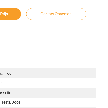
Prijs
Contact Opnemen
alified
t
ssette
 Tests/doos