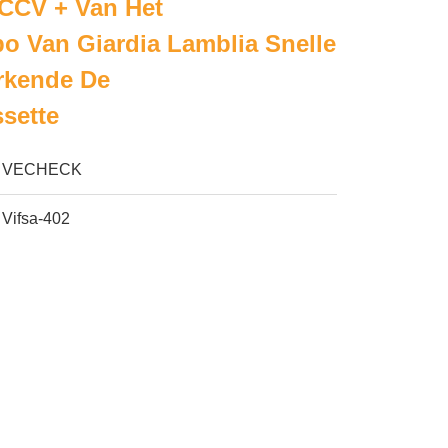
CCV + Van Het
o Van Giardia Lamblia Snelle
rkende De
ssette
VECHECK
Vifsa-402