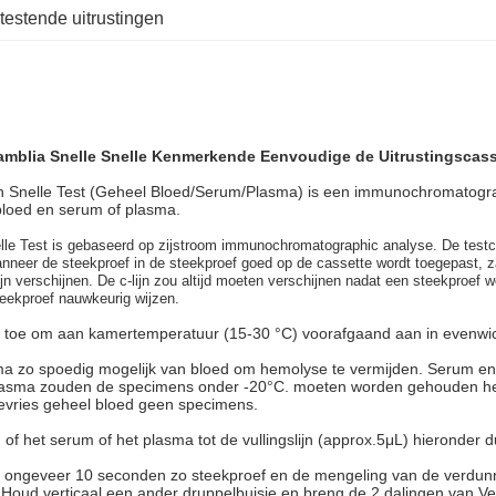
 testende uitrustingen
mblia Snelle Snelle Kenmerkende Eenvoudige de Uitrustingscass
n Snelle Test (Geheel Bloed/Serum/Plasma) is een immunochromatogra
bloed en serum of plasma.
e Test is gebaseerd op zijstroom immunochromatographic analyse. De testcas
anneer de steekproef in de steekproef goed op de cassette wordt toegepast, za
ijn verschijnen. De c-lijn zou altijd moeten verschijnen nadat een steekproef 
eekproef nauwkeurig wijzen.
les toe om aan kamertemperatuur (15-30 °C) voorafgaand aan in evenwic
asma zo spoedig mogelijk van bloed om hemolyse te vermijden. Serum 
plasma zouden de specimens onder -20°C. moeten worden gehouden he
evries geheel bloed geen specimens.
of het serum of het plasma tot de vullingslijn (approx.5μL) hieronder dui
or ongeveer 10 seconden zo steekproef en de mengeling van de verdun
. Houd verticaal een ander druppelbuisje en breng de 2 dalingen van