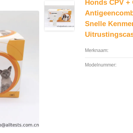
Honds CPV + 
Antigeencomb
Snelle Kenme
Uitrustingsca
Merknaam:
Modelnummer: