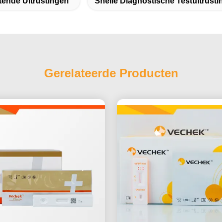
tende Uitrustingen
Snelle Diagnostische Testuitrust
Gerelateerde Producten