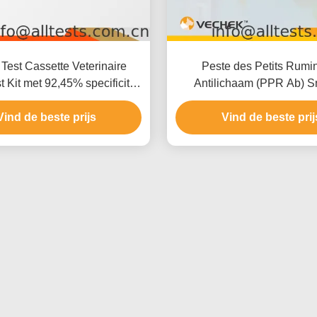
est Cassette Veterinaire
Peste des Petits Rumi
 Kit met 92,45% specificiteit
Antilichaam (PPR Ab) Sn
nauwkeurigheid en 94,64%
Cassette (Volbloed/Serum
heid voor testen bij honden
Vind de beste prijs
Vind de beste prij
en katten