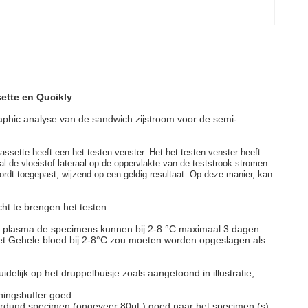
ette en Qucikly
phic analyse van de sandwich zijstroom voor de semi-
sette heeft een het testen venster. Het het testen venster heeft
l de vloeistof lateraal op de oppervlakte van de teststrook stromen.
wordt toegepast, wijzend op een geldig resultaat. Op deze manier, kan
ht te brengen het testen.
en plasma de specimens kunnen bij 2-8 °C maximaal 3 dagen
t Gehele bloed bij 2-8°C zou moeten worden opgeslagen als
delijk op het druppelbuisje zoals aangetoond in illustratie,
ningsbuffer goed.
 Verdund specimen (ongeveer 80μL) goed naar het specimen (s)