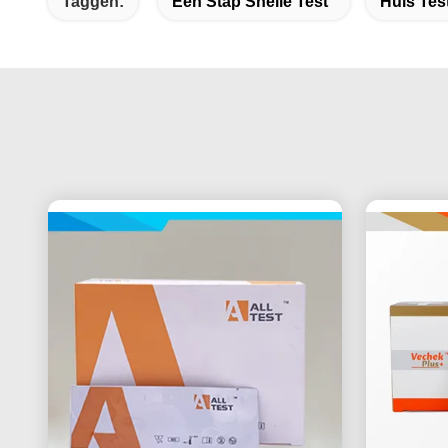
Taggen:
Één Stap Snelle Test
Huis Tes