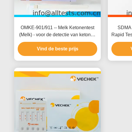
OMKE-901/911 -- Melk Ketonentest
SDMA T
(Melk) - voor de detectie van ketonen
Rapid Test
in melk
93,58% 
Vind de beste prijs
gevoelig