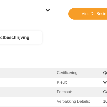
Vind De Beste 
ctbeschrijving
Certificering:
Qu
Kleur:
Wi
Formaat:
Ca
Verpakking Details:
10