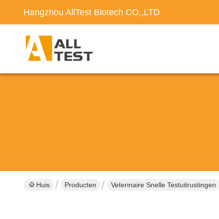
Hangzhou AllTest Biotech CO.,LTD
Huis
Producten
Veterinaire Snelle Testuitrustingen