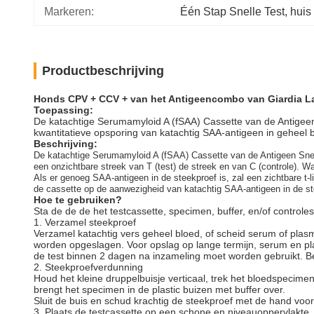
Markeren:
Één Stap Snelle Test
, 
huis
Productbeschrijving
Honds CPV + CCV + van het Antigeencombo van Giardia La
Toepassing:
De katachtige Serumamyloid A (fSAA) Cassette van de Antigee
kwantitatieve opsporing van katachtig SAA-antigeen in geheel 
Beschrijving:
De katachtige Serumamyloid A (fSAA) Cassette van de Antigeen Snell
een onzichtbare streek van T (test) de streek en van C (controle). W
Als er genoeg SAA-antigeen in de steekproef is, zal een zichtbare t-l
de cassette op de aanwezigheid van katachtig SAA-antigeen in de st
Hoe te gebruiken?
Sta de de de het testcassette, specimen, buffer, en/of contro
1. Verzamel steekproef
Verzamel katachtig vers geheel bloed, of scheid serum of pl
worden opgeslagen. Voor opslag op lange termijn, serum en 
de test binnen 2 dagen na inzameling moet worden gebruikt. B
2. Steekproefverdunning
Houd het kleine druppelbuisje verticaal, trek het bloedspecimen 
brengt het specimen in de plastic buizen met buffer over.
Sluit de buis en schud krachtig de steekproef met de hand vo
3. Plaats de testcassette op een schone en niveauoppervlakte