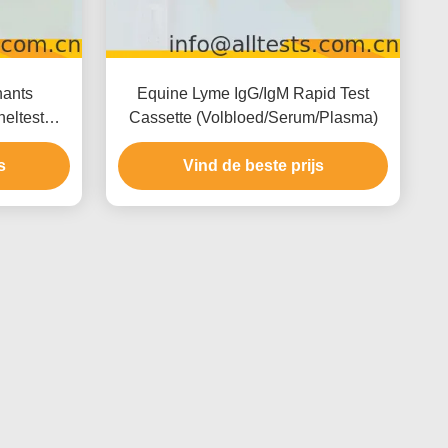
nants
Equine Lyme IgG/IgM Rapid Test
eltest
Cassette (Volbloed/Serum/Plasma)
/Plasma)
s
Vind de beste prijs