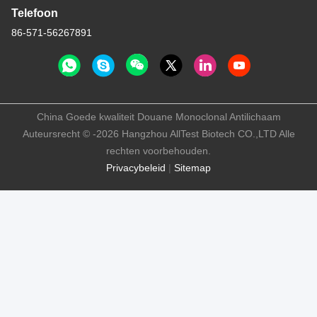
Telefoon
86-571-56267891
China Goede kwaliteit Douane Monoclonal Antilichaam
Auteursrecht © -2026 Hangzhou AllTest Biotech CO.,LTD Alle
rechten voorbehouden.
Privacybeleid
|
Sitemap