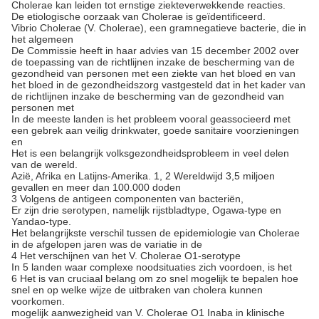
Cholerae kan leiden tot ernstige ziekteverwekkende reacties.
De etiologische oorzaak van Cholerae is geïdentificeerd.
Vibrio Cholerae (V. Cholerae), een gramnegatieve bacterie, die in
het algemeen
De Commissie heeft in haar advies van 15 december 2002 over
de toepassing van de richtlijnen inzake de bescherming van de
gezondheid van personen met een ziekte van het bloed en van
het bloed in de gezondheidszorg vastgesteld dat in het kader van
de richtlijnen inzake de bescherming van de gezondheid van
personen met
In de meeste landen is het probleem vooral geassocieerd met
een gebrek aan veilig drinkwater, goede sanitaire voorzieningen
en
Het is een belangrijk volksgezondheidsprobleem in veel delen
van de wereld.
Azië, Afrika en Latijns-Amerika. 1, 2 Wereldwijd 3,5 miljoen
gevallen en meer dan 100.000 doden
3 Volgens de antigeen componenten van bacteriën,
Er zijn drie serotypen, namelijk rijstbladtype, Ogawa-type en
Yandao-type.
Het belangrijkste verschil tussen de epidemiologie van Cholerae
in de afgelopen jaren was de variatie in de
4 Het verschijnen van het V. Cholerae O1-serotype
In 5 landen waar complexe noodsituaties zich voordoen, is het
6 Het is van cruciaal belang om zo snel mogelijk te bepalen hoe
snel en op welke wijze de uitbraken van cholera kunnen
voorkomen.
mogelijk aanwezigheid van V. Cholerae O1 Inaba in klinische