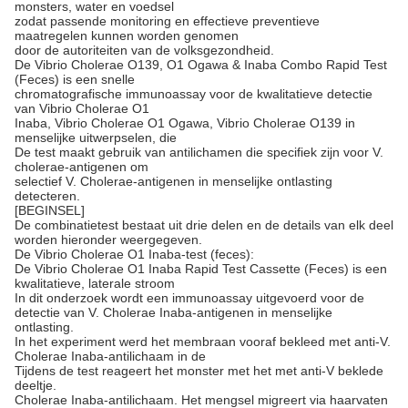
monsters, water en voedsel
zodat passende monitoring en effectieve preventieve
maatregelen kunnen worden genomen
door de autoriteiten van de volksgezondheid.
De Vibrio Cholerae O139, O1 Ogawa & Inaba Combo Rapid Test
(Feces) is een snelle
chromatografische immunoassay voor de kwalitatieve detectie
van Vibrio Cholerae O1
Inaba, Vibrio Cholerae O1 Ogawa, Vibrio Cholerae O139 in
menselijke uitwerpselen, die
De test maakt gebruik van antilichamen die specifiek zijn voor V.
cholerae-antigenen om
selectief V. Cholerae-antigenen in menselijke ontlasting
detecteren.
[BEGINSEL]
De combinatietest bestaat uit drie delen en de details van elk deel
worden hieronder weergegeven.
De Vibrio Cholerae O1 Inaba-test (feces):
De Vibrio Cholerae O1 Inaba Rapid Test Cassette (Feces) is een
kwalitatieve, laterale stroom
In dit onderzoek wordt een immunoassay uitgevoerd voor de
detectie van V. Cholerae Inaba-antigenen in menselijke
ontlasting.
In het experiment werd het membraan vooraf bekleed met anti-V.
Cholerae Inaba-antilichaam in de
Tijdens de test reageert het monster met het met anti-V beklede
deeltje.
Cholerae Inaba-antilichaam. Het mengsel migreert via haarvaten