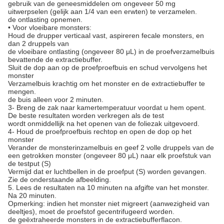
gebruik van de geneesmiddelen om ongeveer 50 mg
uitwerpselen (gelijk aan 1/4 van een erwten) te verzamelen.
de ontlasting opnemen.
• Voor vloeibare monsters:
Houd de drupper verticaal vast, aspireren fecale monsters, en
dan 2 druppels van
de vloeibare ontlasting (ongeveer 80 μL) in de proefverzamelbuis
bevattende de extractiebuffer.
Sluit de dop aan op de proefproefbuis en schud vervolgens het
monster
Verzamelbuis krachtig om het monster en de extractiebuffer te
mengen.
de buis alleen voor 2 minuten.
3- Breng de zak naar kamertemperatuur voordat u hem opent.
De beste resultaten worden verkregen als de test
wordt onmiddellijk na het openen van de foliezak uitgevoerd.
4- Houd de proefproefbuis rechtop en open de dop op het
monster
Verander de monsterinzamelbuis en geef 2 volle druppels van de
een getrokken monster (ongeveer 80 μL) naar elk proefstuk van
de testput (S)
Vermijd dat er luchtbellen in de proefput (S) worden gevangen.
Zie de onderstaande afbeelding.
5. Lees de resultaten na 10 minuten na afgifte van het monster.
Na 20 minuten.
Opmerking: indien het monster niet migreert (aanwezigheid van
deeltjes), moet de proefstof gecentrifugeerd worden.
de geëxtraheerde monsters in de extractiebufferflacon.