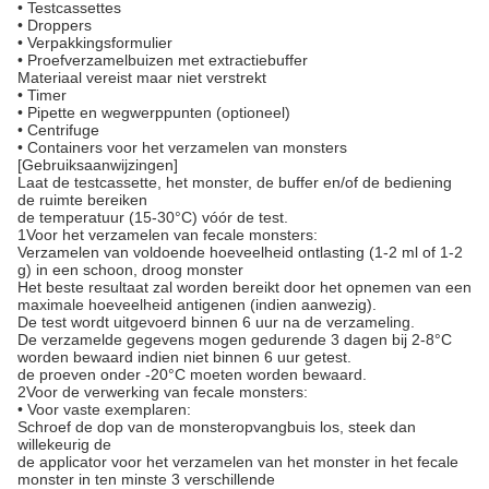
• Testcassettes
• Droppers
• Verpakkingsformulier
• Proefverzamelbuizen met extractiebuffer
Materiaal vereist maar niet verstrekt
• Timer
• Pipette en wegwerppunten (optioneel)
• Centrifuge
• Containers voor het verzamelen van monsters
[Gebruiksaanwijzingen]
Laat de testcassette, het monster, de buffer en/of de bediening
de ruimte bereiken
de temperatuur (15-30°C) vóór de test.
1Voor het verzamelen van fecale monsters:
Verzamelen van voldoende hoeveelheid ontlasting (1-2 ml of 1-2
g) in een schoon, droog monster
Het beste resultaat zal worden bereikt door het opnemen van een
maximale hoeveelheid antigenen (indien aanwezig).
De test wordt uitgevoerd binnen 6 uur na de verzameling.
De verzamelde gegevens mogen gedurende 3 dagen bij 2-8°C
worden bewaard indien niet binnen 6 uur getest.
de proeven onder -20°C moeten worden bewaard.
2Voor de verwerking van fecale monsters:
• Voor vaste exemplaren:
Schroef de dop van de monsteropvangbuis los, steek dan
willekeurig de
de applicator voor het verzamelen van het monster in het fecale
monster in ten minste 3 verschillende