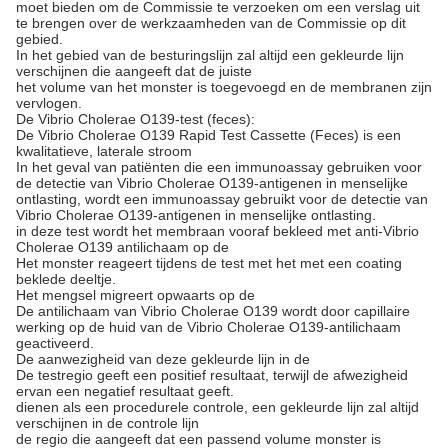
moet bieden om de Commissie te verzoeken om een verslag uit
te brengen over de werkzaamheden van de Commissie op dit
gebied.
In het gebied van de besturingslijn zal altijd een gekleurde lijn
verschijnen die aangeeft dat de juiste
het volume van het monster is toegevoegd en de membranen zijn
vervlogen.
De Vibrio Cholerae O139-test (feces):
De Vibrio Cholerae O139 Rapid Test Cassette (Feces) is een
kwalitatieve, laterale stroom
In het geval van patiënten die een immunoassay gebruiken voor
de detectie van Vibrio Cholerae O139-antigenen in menselijke
ontlasting, wordt een immunoassay gebruikt voor de detectie van
Vibrio Cholerae O139-antigenen in menselijke ontlasting.
in deze test wordt het membraan vooraf bekleed met anti-Vibrio
Cholerae O139 antilichaam op de
Het monster reageert tijdens de test met het met een coating
beklede deeltje.
Het mengsel migreert opwaarts op de
De antilichaam van Vibrio Cholerae O139 wordt door capillaire
werking op de huid van de Vibrio Cholerae O139-antilichaam
geactiveerd.
De aanwezigheid van deze gekleurde lijn in de
De testregio geeft een positief resultaat, terwijl de afwezigheid
ervan een negatief resultaat geeft.
dienen als een procedurele controle, een gekleurde lijn zal altijd
verschijnen in de controle lijn
de regio die aangeeft dat een passend volume monster is