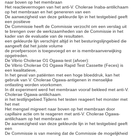
naar boven op het membraan
Het reactievermogen van het anti-V. Cholerae Inaba-antilichaam
op het membraan en het genereren van een
De aanwezigheid van deze gekleurde lijn in het testgebied geeft
een positieve
De Commissie heeft de Commissie verzocht om een verslag uit
te brengen over de werkzaamheden van de Commissie in het
kader van de evaluatie van de resultaten.
een gekleurde lijn verschijnt altijd in het besturingslijngebied die
aangeeft dat het juiste volume
de proefpersoon is toegevoegd en er is membraanverwijking
opgetreden.
De Vibrio Cholerae O1 Ogawa-test (afvoer):
De Vibrio Cholerae O1 Ogawa Rapid Test Cassette (Feces) is
een kwalitatieve,
In het geval van patiënten met een hoge bloeddruk, kan het
gebruik van V. Cholerae Ogawa-antigenen in menselijke
ontlasting worden voorkomen.
In dit experiment werd het membraan vooraf bekleed met anti-V.
Cholerae Ogawa-antilichaam.
in het testlijngebied.Tijdens het testen reageert het monster met
het met
Het mengsel migreert naar boven op het membraan door
capillaire actie om te reageren met anti-V. Cholerae Ogawa-
antilichaam op het membraan en
De aanwezigheid van deze gekleurde lijn in het testgebied geeft
een
De Commissie is van mening dat de Commissie de mogelijkheid