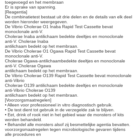
toegevoegd en het membraan
Er is sprake van spanning.
[Reagentia]
De combinatietest bestaat uit drie delen en de details van elk deel
worden hieronder weergegeven.
De Vibrio Cholerae O1 Inaba Rapid Test Cassette bevat
monoclonale anti-V.
Cholerae Inaba antilichaam bedekte deeltjes en monoclonale
anti-V. Cholerae Inaba
antilichaam bedekt op het membraan.
De Vibrio Cholerae O1 Ogawa Rapid Test Cassette bevat
monoclonale anti-V.
Cholerae Ogawa-antilichaambedekte deeltjes en monoclonale
anti-V. Cholerae Ogawa
antilichaam bedekt op het membraan.
De Vibrio Cholerae O139 Rapid Test Cassette bevat monoclonale
anti-Vibrio
Cholerae O139 antilichaam bedekte deeltjes en monoclonale
anti-Vibrio Cholerae O139
antilichaam bedekt op het membraan.
[Voorzorgsmaatregelen]
• Alleen voor professioneel in vitro diagnostisch gebruik.
• De test dient tot gebruik in de verzegelde zak te blijven.
• Eet, drink of rook niet in het gebied waar de monsters of kits
worden behandeld.
• Behandel alle monsters alsof zij besmettelijke agentia bevatten.
voorzorgsmaatregelen tegen microbiologische gevaren tijdens
alle procedures en