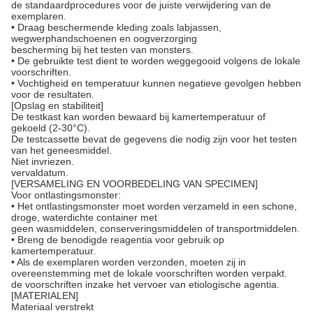
de standaardprocedures voor de juiste verwijdering van de
exemplaren.
• Draag beschermende kleding zoals labjassen,
wegwerphandschoenen en oogverzorging
bescherming bij het testen van monsters.
• De gebruikte test dient te worden weggegooid volgens de lokale
voorschriften.
• Vochtigheid en temperatuur kunnen negatieve gevolgen hebben
voor de resultaten.
[Opslag en stabiliteit]
De testkast kan worden bewaard bij kamertemperatuur of
gekoeld (2-30°C).
De testcassette bevat de gegevens die nodig zijn voor het testen
van het geneesmiddel.
Niet invriezen.
vervaldatum.
[VERSAMELING EN VOORBEDELING VAN SPECIMEN]
Voor ontlastingsmonster:
• Het ontlastingsmonster moet worden verzameld in een schone,
droge, waterdichte container met
geen wasmiddelen, conserveringsmiddelen of transportmiddelen.
• Breng de benodigde reagentia voor gebruik op
kamertemperatuur.
• Als de exemplaren worden verzonden, moeten zij in
overeenstemming met de lokale voorschriften worden verpakt.
de voorschriften inzake het vervoer van etiologische agentia.
[MATERIALEN]
Materiaal verstrekt