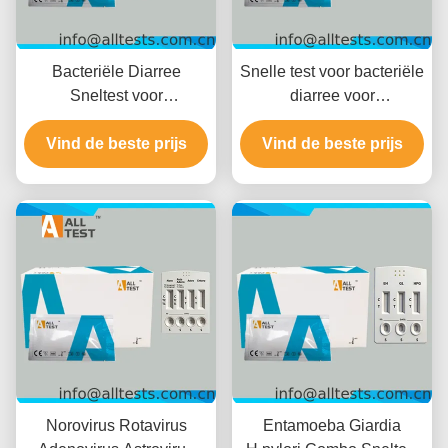
Bacteriële Diarree
Snelle test voor bacteriële
Sneltest voor
diarree voor
Shigella/Cholerae/C.diff
Shigella/Salmonella/C.diff
met 10 Minuten Leestijd,
Vind de beste prijs
met snelle resultaten in
Vind de beste prijs
CE Gecertificeerd en
10 minuten, hoge
Hoge Nauwkeurigheid
nauwkeurigheid en
eenvoudige visuele
interpretatie
Norovirus Rotavirus
Entamoeba Giardia