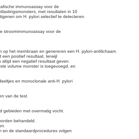
grafische immunoassay voor de
ntlastingsmonsters, met resultaten in 10
ntigenen om H. pylori selectief te detecteren.
erale stroomimmunoassay voor de
aam op het membraan en genereren een H. pylori-antilichaam.
en positief resultaat, terwijl
jn altijd een negatief resultaat geven.
uiste volume monster is toegevoegd, en
eeltjes en monoclonale anti-H. pylori
ren van de test.
nd gebieden met overmatig vocht.
s worden behandeld.
en.
en en de standaardprocedures volgen