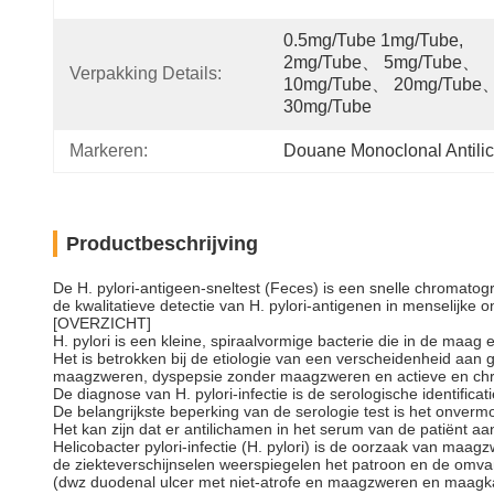
0.5mg/tube 1mg/tube, 
2mg/tube、 5mg/tube、 
Verpakking Details:
10mg/tube、 20mg/tube、
30mg/tube
Markeren:
Douane Monoclonal Antil
Productbeschrijving
De H. pylori-antigeen-sneltest (Feces) is een snelle chromato
de kwalitatieve detectie van H. pylori-antigenen in menselijke o
[OVERZICHT]
H. pylori is een kleine, spiraalvormige bacterie die in de maag 
Het is betrokken bij de etiologie van een verscheidenheid aan 
maagzweren, dyspepsie zonder maagzweren en actieve en chro
De diagnose van H. pylori-infectie is de serologische identificat
De belangrijkste beperking van de serologie test is het onve
Het kan zijn dat er antilichamen in het serum van de patiënt aa
Helicobacter pylori-infectie (H. pylori) is de oorzaak van m
de ziekteverschijnselen weerspiegelen het patroon en de omvang
(dwz duodenal ulcer met niet-atrofe en maagzweren en maagka