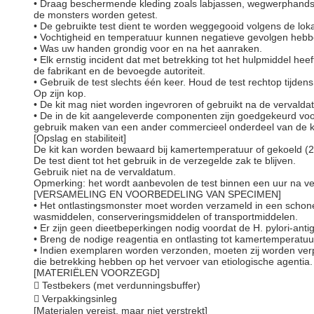
• Draag beschermende kleding zoals labjassen, wegwerphan
de monsters worden getest.
• De gebruikte test dient te worden weggegooid volgens de loka
• Vochtigheid en temperatuur kunnen negatieve gevolgen hebbe
• Was uw handen grondig voor en na het aanraken.
• Elk ernstig incident dat met betrekking tot het hulpmiddel 
de fabrikant en de bevoegde autoriteit.
• Gebruik de test slechts één keer. Houd de test rechtop tijdens
Op zijn kop.
• De kit mag niet worden ingevroren of gebruikt na de vervalda
• De in de kit aangeleverde componenten zijn goedgekeurd voor 
gebruik maken van een ander commercieel onderdeel van de ki
[Opslag en stabiliteit]
De kit kan worden bewaard bij kamertemperatuur of gekoeld (2
De test dient tot het gebruik in de verzegelde zak te blijven.
Gebruik niet na de vervaldatum.
Opmerking: het wordt aanbevolen de test binnen een uur na verw
[VERSAMELING EN VOORBEDELING VAN SPECIMEN]
• Het ontlastingsmonster moet worden verzameld in een schone
wasmiddelen, conserveringsmiddelen of transportmiddelen.
• Er zijn geen dieetbeperkingen nodig voordat de H. pylori-anti
• Breng de nodige reagentia en ontlasting tot kamertemperatuu
• Indien exemplaren worden verzonden, moeten zij worden verp
die betrekking hebben op het vervoer van etiologische agentia.
[MATERIËLEN VOORZEGD]
 Testbekers (met verdunningsbuffer)
 Verpakkingsinleg
[Materialen vereist, maar niet verstrekt]