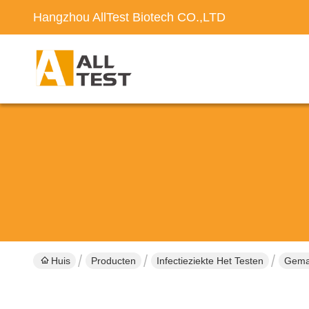
Hangzhou AllTest Biotech CO.,LTD
Huis
Producten
Infectieziekte Het Testen
Gemak