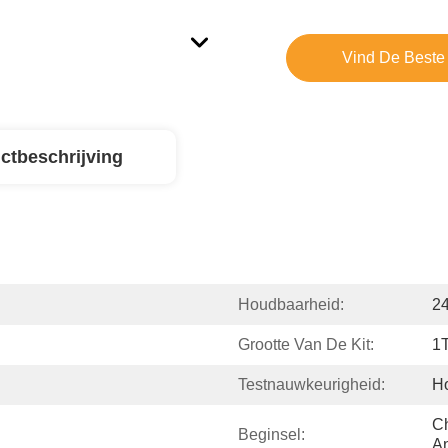
Vind De Beste 
ctbeschrijving
Houdbaarheid:
2
Grootte Van De Kit:
1
Testnauwkeurigheid:
H
C
Beginsel:
A