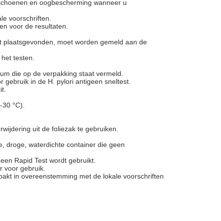
dschoenen en oogbescherming wanneer u
le voorschriften.
n voor de resultaten.
heeft plaatsgevonden, moet worden gemeld aan de
 het testen.
tum die op de verpakking staat vermeld.
gebruik in de H. pylori antigeen sneltest.
t.
-30 °C).
ijdering uit de foliezak te gebruiken.
, droge, waterdichte container die geen
geen Rapid Test wordt gebruikt.
r voor gebruik.
akt in overeenstemming met de lokale voorschriften