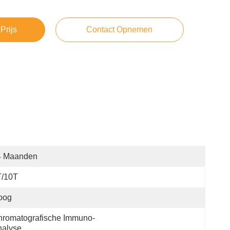
Prijs
Contact Opnemen
4 Maanden
T/10T
oog
hromatografische Immuno-
nalyse