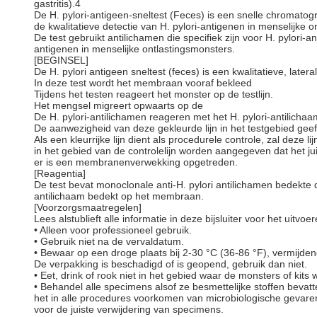
gastritis).4
De H. pylori-antigeen-sneltest (Feces) is een snelle chromato
de kwalitatieve detectie van H. pylori-antigenen in menselijke o
De test gebruikt antilichamen die specifiek zijn voor H. pylori-a
antigenen in menselijke ontlastingsmonsters.
[BEGINSEL]
De H. pylori antigeen sneltest (feces) is een kwalitatieve, lat
In deze test wordt het membraan vooraf bekleed
Tijdens het testen reageert het monster op de testlijn.
Het mengsel migreert opwaarts op de
De H. pylori-antilichamen reageren met het H. pylori-antilich
De aanwezigheid van deze gekleurde lijn in het testgebied geeft e
Als een kleurrijke lijn dient als procedurele controle, zal deze li
in het gebied van de controlelijn worden aangegeven dat het j
er is een membranenverwekking opgetreden.
[Reagentia]
De test bevat monoclonale anti-H. pylori antilichamen bedekte d
antilichaam bedekt op het membraan.
[Voorzorgsmaatregelen]
Lees alstublieft alle informatie in deze bijsluiter voor het uitvoe
• Alleen voor professioneel gebruik.
• Gebruik niet na de vervaldatum.
• Bewaar op een droge plaats bij 2-30 °C (36-86 °F), vermijde
De verpakking is beschadigd of is geopend, gebruik dan niet.
• Eet, drink of rook niet in het gebied waar de monsters of kit
• Behandel alle specimens alsof ze besmettelijke stoffen bevatt
het in alle procedures voorkomen van microbiologische gevar
voor de juiste verwijdering van specimens.