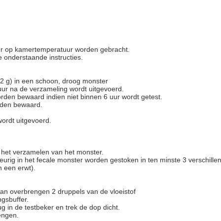
ker op kamertemperatuur worden gebracht.
onderstaande instructies.
-2 g) in een schoon, droog monster
uur na de verzameling wordt uitgevoerd.
den bewaard indien niet binnen 6 uur wordt getest.
rden bewaard.
wordt uitgevoerd.
r het verzamelen van het monster.
urig in het fecale monster worden gestoken in ten minste 3 verschille
 een erwt).
dan overbrengen 2 druppels van de vloeistof
gsbuffer.
g in de testbeker en trek de dop dicht.
engen.