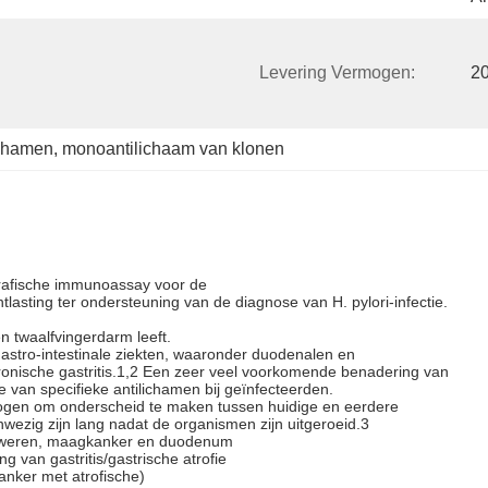
Levering Vermogen:
2
 
ichamen
, 
monoantilichaam van klonen
grafische immunoassay voor de
ntlasting ter ondersteuning van de diagnose van H. pylori-infectie.
en twaalfvingerdarm leeft.
gastro-intestinale ziekten, waaronder duodenalen en
nische gastritis.1,2 Een zeer veel voorkomende benadering van
ie van specifieke antilichamen bij geïnfecteerden.
rmogen om onderscheid te maken tussen huidige en eerdere
nwezig zijn lang nadat de organismen zijn uitgeroeid.3
aagzweren, maagkanker en duodenum
 van gastritis/gastrische atrofie
nker met atrofische)