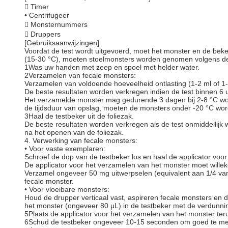
 Timer
• Centrifugeer
 Monsternummers
 Druppers
[Gebruiksaanwijzingen]
Voordat de test wordt uitgevoerd, moet het monster en de be
(15-30 °C), moeten stoelmonsters worden genomen volgens de 
1Was uw handen met zeep en spoel met helder water.
2Verzamelen van fecale monsters:
Verzamelen van voldoende hoeveelheid ontlasting (1-2 ml of 1
De beste resultaten worden verkregen indien de test binnen 6 
Het verzamelde monster mag gedurende 3 dagen bij 2-8 °C wor
de tijdsduur van opslag, moeten de monsters onder -20 °C wo
3Haal de testbeker uit de foliezak.
De beste resultaten worden verkregen als de test onmiddellijk 
na het openen van de foliezak.
4. Verwerking van fecale monsters:
• Voor vaste exemplaren:
Schroef de dop van de testbeker los en haal de applicator voo
De applicator voor het verzamelen van het monster moet willeke
Verzamel ongeveer 50 mg uitwerpselen (equivalent aan 1/4 van
fecale monster.
• Voor vloeibare monsters:
Houd de drupper verticaal vast, aspireren fecale monsters en 
het monster (ongeveer 80 μL) in de testbeker met de verdunnin
5Plaats de applicator voor het verzamelen van het monster teru
6Schud de testbeker ongeveer 10-15 seconden om goed te m