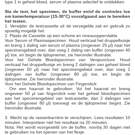
type 1 in geheel bloed, serum of plasma selectief te ontdekken.
Sta de test, het specimen, de buffer en/of de controles toe
om kamertemperatuur (15-30°C) voorafgaand aan te bereiken
het testen.
1. Verwijder de testcassette uit de verzegelde zak en gebruik zo
spoedig mogelijk het.
2. Plaats de Cassette op een schone en niveauoppervlakte.
Voor Serum of Plasmaspecimen: Houd verticaal het druppelbuisje
en breng 1 daling van serum of plasma (ongeveer 25 μl) naar het
specimengebied over, dan voeg 1 daling van buffer (ongeveer 40
μl) toe, en begin de tijdopnemer, zie hieronder illustratie.
Voor het Gehele Bloedspecimen van Venipuncture: Houd
verticaal het druppelbuisje en breng 2 dalingen van geheel bloed
(ongeveer 50 μl) naar het specimengebied over, dan voeg 2
dalingen van buffer (ongeveer 80 μl) toe, en begin de
tijdopnemer. Zie hieronder illustratie.
Voor het Gehele Bloedspecimen van Fingerstick:
· Om een haarvat te gebruiken: Vul het haarvat en breng
ongeveer 50 μl van fingerstick over het geheel bloedspecimen
aan het specimengebied van testcassette, dan 2 dalingen van
buffer (ongeveer 80 μl) toevoegt en de tijdopnemer begint. Zie
hieronder illustratie.
3. Wacht op de rassenbarrière te verschijnen. Lees resultaten 10
minuten. Interpreteer niet het resultaat na 20 minuten.
Nota: Het wordt voorgesteld om de buffer, voorbij 30 dagen niet
te gebruiken na het openen van het flesje.