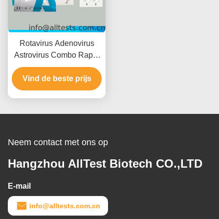
Rotavirus Adenovirus
Astrovirus Combo Rapid
Test met 15 minuten
leestijd CE-gecertificeerd
Vind de beste prijs
en hoge nauwkeurigheid
Neem contact met ons op
Hangzhou AllTest Biotech CO.,LTD
E-mail
info@alltests.com.cn