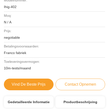
Modelnummer:
Ihig-402
Moq:
N / A
Prijs:
negotiable
Betalingsvoorwaarden:
Franco fabriek
Toeleveringsvermogen:
10m-tests/maand
Vind De Beste Prijs
Contact Opnemen
Gedetailleerde Informatie
Productbeschrijving