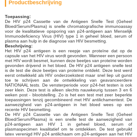
Productbeschrijving
Toepassing:
De HIV p24 Cassette van de Antigeen Snelle Test (Geheel
Bloed/Serum/Plasma) is snelle chromatografische immunoassay
voor de kwalitatieve opsporing van p24-antigeen aan Menselijk
Immunodeficiency Virus (HIV) type 1 in geheel bloed, serum of
plasma aan hulp in de diagnose van HIV besmetting.
Beschrijving:
Het HIV p24 antigeen is een reepje van proteïne dat op de
capsule van het HIV virus wordt gevonden. Wanneer een persoon
met HIV wordt besmet, kunnen deze beetjes van proteïne worden
gevonden drijvend in het bloed. De HIV p24 antigeen snelle test
is de test die deze beetjes van proteïne ontdekt. Deze test werd
eerst ontwikkeld als HIV onderzoekstest maar snel liep uit gunst
toe te schrijven aan de ontwikkeling van geavanceerdere
NATIONAAL tests. De vensterperiode voor p24-het testen is ook
zeer klein. Deze test is alleen slechts nauwkeurig tussen 3 en 6
weken post - blootstelling. Zo is het een test met zeer beperkte
toepassingen tenzij gecombineerd met HIV antilichamentest. De
aanwezigheid van p24-antigeen in het bloed wees op een
recente HIV besmetting.
De HIV p24 Cassette van de Antigeen Snelle Test (Geheel
Bloed/Serum/Plasma) is een snelle test de aanwezigheid van
p24-antigeen aan HIV 1 in geheel bloed, serum of
plasmaspecimen kwalitatief om te ontdekken. De test gebruikt
latex verenigd HIV p24 antilichaam om p24-antigeen aan het HIV