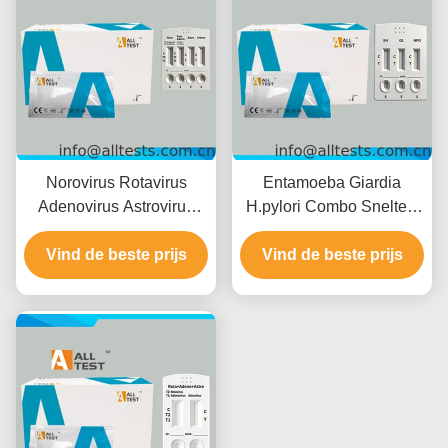
Norovirus Rotavirus
Entamoeba Giardia
Adenovirus Astrovirus
H.pylori Combo Sneltest
Enterovirus Combo
voor Snelle Resultaten in
Vind de beste prijs
Sneltest voor
10 Minuten met Hoge
Vind de beste prijs
Infectieziekten met Snelle
Nauwkeurigheid en
Resultaten in 15 Minuten
Eenvoudige Visuele
Hoge Nauwkeurigheid en
Interpretatie
Eenvoudige Visuele
Interpretatie