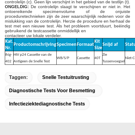
controlelijn (c). Geen lijn verschijnt in het gebied van de testlijn (t).
ONGELDIG:
De controlelijn slaagt te verschijnen er niet in. Het
ontoereikende specimenvolume of de onjuiste
proceduretechnieken zijn de zeer waarschijnlijk redenen voor de
mislukking van de controlelijn. Herzie de procedure en herhaal de
test met een nieuwe test. Als het probleem voortduurt, beëindig
gebruikend de testcassette onmiddellijk en
contacteer uw lokale verdeler.
Kat.
Kit
Productomschrijving
Specimen
Formaat
Snijd af
Stat
Nr.
Size
Ihig-
HIV p24 Cassette van de
Zie
WB/S/P
Cassette
40T
Niet-C
402
Antigeen de Snelle Test
Tussenvoegsel
Taggen:
Snelle Testuitrusting
Diagnostische Tests Voor Besmetting
Infectieziektediagnostische Tests