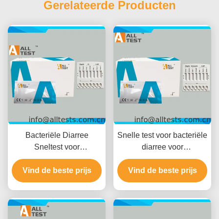
Gerelateerde Producten
Bacteriële Diarree
Snelle test voor bacteriële
Sneltest voor
diarree voor
Shigella/Cholerae/C.diff
Shigella/Salmonella/C.diff
met 10 Minuten Leestijd,
Vind de beste prijs
met snelle resultaten in
Vind de beste prijs
CE Gecertificeerd en
10 minuten, hoge
Hoge Nauwkeurigheid
nauwkeurigheid en
eenvoudige visuele
interpretatie