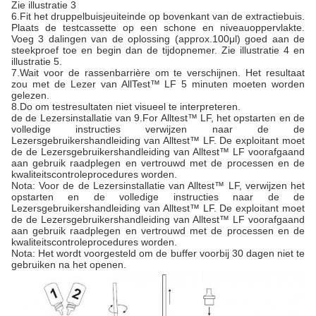
Zie illustratie 3
6.Fit het druppelbuisjeuiteinde op bovenkant van de extractiebuis.
Plaats de testcassette op een schone en niveauoppervlakte.
Voeg 3 dalingen van de oplossing (approx.100μl) goed aan de
steekproef toe en begin dan de tijdopnemer. Zie illustratie 4 en
illustratie 5.
7.Wait voor de rassenbarrière om te verschijnen. Het resultaat
zou met de Lezer van AllTest™ LF 5 minuten moeten worden
gelezen.
8.Do om testresultaten niet visueel te interpreteren.
de de Lezersinstallatie van 9.For Alltest™ LF, het opstarten en de
volledige instructies verwijzen naar de de
Lezersgebruikershandleiding van Alltest™ LF. De exploitant moet
de de Lezersgebruikershandleiding van Alltest™ LF voorafgaand
aan gebruik raadplegen en vertrouwd met de processen en de
kwaliteitscontroleprocedures worden.
Nota: Voor de de Lezersinstallatie van Alltest™ LF, verwijzen het
opstarten en de volledige instructies naar de de
Lezersgebruikershandleiding van Alltest™ LF. De exploitant moet
de de Lezersgebruikershandleiding van Alltest™ LF voorafgaand
aan gebruik raadplegen en vertrouwd met de processen en de
kwaliteitscontroleprocedures worden.
Nota: Het wordt voorgesteld om de buffer voorbij 30 dagen niet te
gebruiken na het openen.