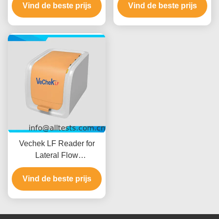
Vind de beste prijs
stap urine cup met
Vind de beste prijs
ingebouwde thermische
printer
Vechek LF Reader for
Lateral Flow
Immunoassay Tests
Vind de beste prijs