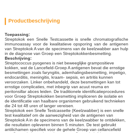
Productbeschrijving
Toepassing:
Streptokok een Snelle Testcassette is snelle chromatografische
immunoassay voor de kwalitatieve opsporing van de antigenen
van Streptokok A van de specimens van de keelzwabber aan hulp
in de diagnose van Groep een Streptokokkenbesmetting.
Beschrijving:
Streptococcus pyogenes is niet beweeglijke grampositieve
kokken, wat de Lancefield-Groep A antigenen bevat die ernstige
besmettingen zoals faryngitis, ademhalingsbesmetting, impetigo,
endocarditis, meningitis, kraam- sepsis, en artritis kunnen
veroorzaken. Linker onbehandeld, deze besmettingen kan tot
ernstige complicaties, met inbegrip van acuut reuma en
peritonsillar abces leiden. De traditionele identificatieprocedures
voor Groep Streptokokken besmetting impliceren de isolatie en
de identificatie van haalbare organismen gebruikend technieken
die 24 tot 48 uren of langer vereisen.
Streptokok een Snelle Testcassette (Keelzwabber) is een snelle
test kwalitatief om de aanwezigheid van de antigenen van
Streptokok A in de specimens van de keelzwabber te ontdekken,
die resultaten opleveren binnen 5 minuten. De test gebruikt
antilichamen specifiek voor de gehele Groep van cellancefield