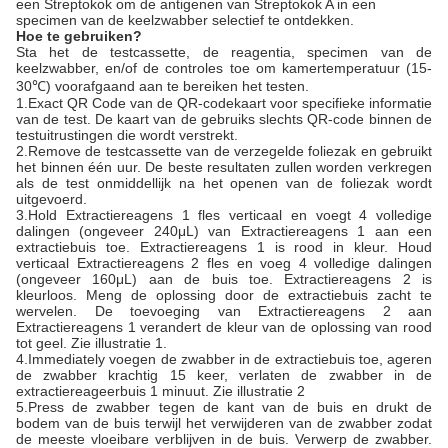
een Streptokok om de antigenen van Streptokok A in een
specimen van de keelzwabber selectief te ontdekken.
Hoe te gebruiken?
Sta het de testcassette, de reagentia, specimen van de
keelzwabber, en/of de controles toe om kamertemperatuur (15-
30℃) voorafgaand aan te bereiken het testen.
1.Exact QR Code van de QR-codekaart voor specifieke informatie
van de test. De kaart van de gebruiks slechts QR-code binnen de
testuitrustingen die wordt verstrekt.
2.Remove de testcassette van de verzegelde foliezak en gebruikt
het binnen één uur. De beste resultaten zullen worden verkregen
als de test onmiddellijk na het openen van de foliezak wordt
uitgevoerd.
3.Hold Extractiereagens 1 fles verticaal en voegt 4 volledige
dalingen (ongeveer 240μL) van Extractiereagens 1 aan een
extractiebuis toe. Extractiereagens 1 is rood in kleur. Houd
verticaal Extractiereagens 2 fles en voeg 4 volledige dalingen
(ongeveer 160μL) aan de buis toe. Extractiereagens 2 is
kleurloos. Meng de oplossing door de extractiebuis zacht te
wervelen. De toevoeging van Extractiereagens 2 aan
Extractiereagens 1 verandert de kleur van de oplossing van rood
tot geel. Zie illustratie 1.
4.Immediately voegen de zwabber in de extractiebuis toe, ageren
de zwabber krachtig 15 keer, verlaten de zwabber in de
extractiereageerbuis 1 minuut. Zie illustratie 2
5.Press de zwabber tegen de kant van de buis en drukt de
bodem van de buis terwijl het verwijderen van de zwabber zodat
de meeste vloeibare verblijven in de buis. Verwerp de zwabber.