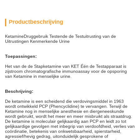
Productbeschrijving
KetamineDruggebruik Testende de Testuitrusting van de
Uitrustingen Kenmerkende Urine
Toepassingen:
Het van de de Stapketamine van KET Één de Testapparaat is
zijstroom chromatografische immunoassay voor de opsporing
van Ketamine in menselijke urine.
Beschrijving:
De ketamine is een scheidend die verdovingsmiddel in 1963
wordt ontwikkeld PCP (Phencyclidine) te vervangen. Terwijl de
Ketamine nog in menselijke anesthesie en diergeneeskunde
wordt gebruikt, wordt het meer en meer misbruikt als straatdrug.
De ketamine is moleculair gelijkaardig aan PCP en leidt zo tot
gelijkaardige gevolgen met inbegrip van verdoofdheid, verlies van
coördinatie, betekenis van onkwetsbaarheid, spierstarheid,
agressief/hevig gedrag, uitonduidelijk gesprokene of