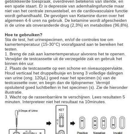
geblokkeerde toespraak, overdreven betekenis van sterkte, en
een spatie staart. Er is depressie van ademhalingsfunctie maar
niet van het centrale zenuwstelsel, en de cardiovasculaire functie
wordt gehandhaafd. De gevolgen van Ketamine duren over het
algemeen 4-6 uren na gebruik. De ketamine wordt afgescheiden
in de urine als onveranderde drug (2,3%) en metabolites (96,8%).
Hoe te gebruiken?
Sta de test, het urinespecimen, en/of de controles toe om
kamertemperatuur (15-30°C) voorafgaand aan te bereiken het
testen.
1. Breng de zak aan kamertemperatuur alvorens het te openen.
Verwijder de testcassette uit de verzegelde zak en gebruik het
binnen één uur.
2. Plaats de testcassette op een schone en niveauoppervlakte.
Houd verticaal het druppelbuisje en breng 3 volledige dalingen
van urine (ong. 120μL) goed naar het specimen (s) van de
testcassette over, en begin dan de tijdopnemer. Vermijd
opsluitend goed luchtbellen in het specimen (s). Zie de hieronder
illustratie.
3. Wacht op de rassenbarrière te verschijnen. Lees resultaten 5
minuten. Interpreteer niet het resultaat na 10minutes.