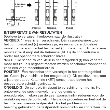
INTERPRETATIE VAN RESULTATEN
(Gelieve te verwijzen hierboven naar de illustratie)
VERBIED
: * Twee lijnen verschijnen. Één rassenbarrière zou in
het controlegebied (c) moeten zijn, en een andere duidelijke
rassenbarrière zou in het testgebied (t) moeten zijn. Dit negatieve
resultaat wijst erop dat de Ketamine (KET)) de concentratie is
onder het opspoorbare scheidingsniveau.
*NOTE
: De schaduw van kleur in het testgebied (t) kan variëren,
maar het zou als negatief moeten worden beschouwd wanneer er
zelfs een vage rassenbarrière is.
POSITIEF
: Één rassenbarrière verschijnt in het controlegebied
(c). Geen lijn verschijnt in het testgebied (t). Dit positieve resultaat
wijst erop dat de Ketamine (KET) concentratie boven het
opspoorbare scheidingsniveau is.
ONGELDIG:
De controlelijn slaagt te verschijnen er niet in. Het
ontoereikende specimenvolume of de onjuiste
proceduretechnieken zijn de zeer waarschijnlijk redenen voor de
mislukking van de controlelijn. Herzie de procedure en herhaal de
test met een nieuwe testpeilstok. Als het probleem voortduurt,
beëindig gebruikend de testpeilstok onmiddellijk en contacteer uw