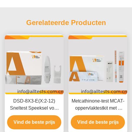
Gerelateerde Producten
DSD-8X3-E(X:2-12)
Metcathinone-test MCAT-
Sneltest Speeksel voor
oppervlaktestkit met 5
Meerdere Drugs -
minuten resultaten 500
Professioneel Gebruik
Vind de beste prijs
ng/mL Afsnijding en
Vind de beste prijs
gemakkelijke visuele