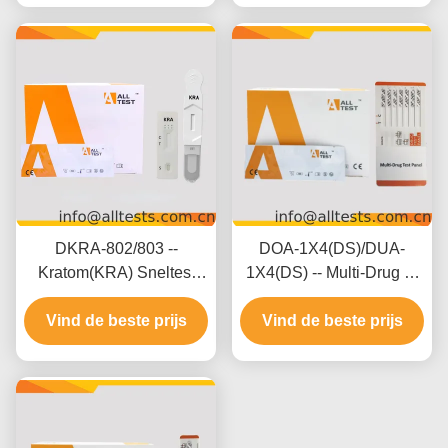
interpretatie
DKRA-802/803 --
DOA-1X4(DS)/DUA-
Kratom(KRA) Sneltest
1X4(DS) -- Multi-Drug 2-
(Oraal Vloeistof)
20 Drugs Rapid Test
(Cassette/Apparaat)
Vind de beste prijs
Vind de beste prijs
(Urine)