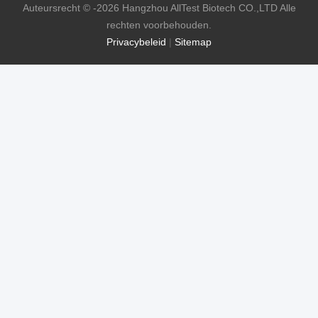
Auteursrecht © -2026 Hangzhou AllTest Biotech CO.,LTD Alle
rechten voorbehouden.
Privacybeleid
|
Sitemap