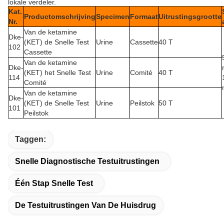
lokale verdeler.
Kat.
Productomschrijving
Specimen
Formaat
Uitrustingsgrootte
Nr.
Van de ketamine
Dke-
(KET) de Snelle Test
Urine
Cassette
40 T
102
Cassette
Van de ketamine
Dke-
(KET) het Snelle Test
Urine
Comité
40 T
114
Comité
Van de ketamine
Dke-
(KET) de Snelle Test
Urine
Peilstok
50 T
101
Peilstok
Taggen:
Snelle Diagnostische Testuitrustingen
Één Stap Snelle Test
De Testuitrustingen Van De Huisdrug