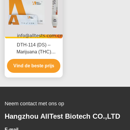
DTH-114 (DS) --
Marijuana (THC)
Sneltestpaneel (Urine)
Vind de beste prijs
(Paneel)
Neem contact met ons op
Hangzhou AllTest Biotech CO.,LTD
E-mail