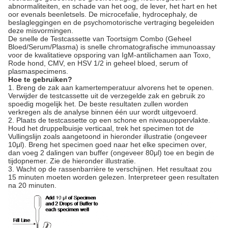
abnormaliteiten, en schade van het oog, de lever, het hart en het
oor evenals beenletsels. De microcefalie, hydrocephaly, de
beslagleggingen en de psychomotorische vertraging begeleiden
deze misvormingen.
De snelle de Testcassette van Toortsigm Combo (Geheel
Bloed/Serum/Plasma) is snelle chromatografische immunoassay
voor de kwalitatieve opsporing van IgM-antilichamen aan Toxo,
Rode hond, CMV, en HSV 1/2 in geheel bloed, serum of
plasmaspecimens.
Hoe te gebruiken?
1. Breng de zak aan kamertemperatuur alvorens het te openen.
Verwijder de testcassette uit de verzegelde zak en gebruik zo
spoedig mogelijk het. De beste resultaten zullen worden
verkregen als de analyse binnen één uur wordt uitgevoerd.
2. Plaats de testcassette op een schone en niveauoppervlakte.
Houd het druppelbuisje verticaal, trek het specimen tot de
Vullingslijn zoals aangetoond in hieronder illustratie (ongeveer
10μl). Breng het specimen goed naar het elke specimen over,
dan voeg 2 dalingen van buffer (ongeveer 80μl) toe en begin de
tijdopnemer. Zie de hieronder illustratie.
3. Wacht op de rassenbarrière te verschijnen. Het resultaat zou
15 minuten moeten worden gelezen. Interpreteer geen resultaten
na 20 minuten.