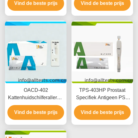
Vind de beste prijs
plasma
Vind de beste prijs
Serum / Plasma
OACD-402
TPS-403HP Prostaat
Kattenhuidschilferallergie
Specifiek Antigeen PSA
Sneltest Volbloed / Serum
Sneltest Voor Zelftesten
Vind de beste prijs
/ Plasma
Vind de beste prijs