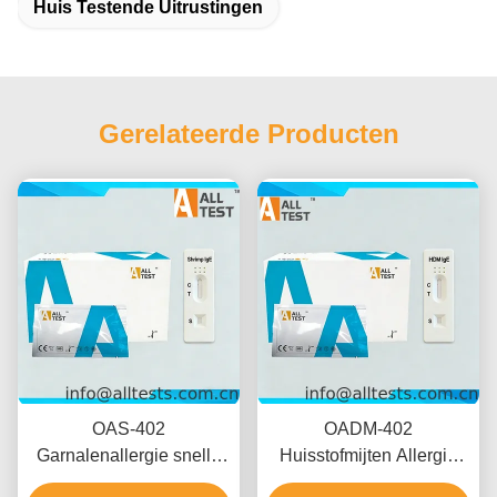
Huis Testende Uitrustingen
Gerelateerde Producten
OAS-402
OADM-402
Garnalenallergie snelle
Huisstofmijten Allergie
test volbloed / serum /
Rapid Test Volbloed /