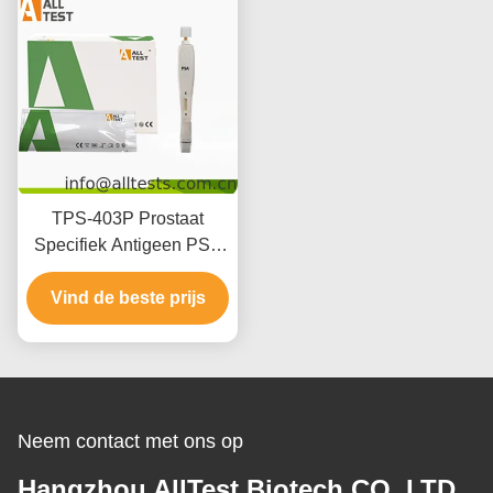
TPS-403P Prostaat
Specifiek Antigeen PSA
Sneltest Voor
Professioneel Gebruik
Vind de beste prijs
Neem contact met ons op
Hangzhou AllTest Biotech CO.,LTD