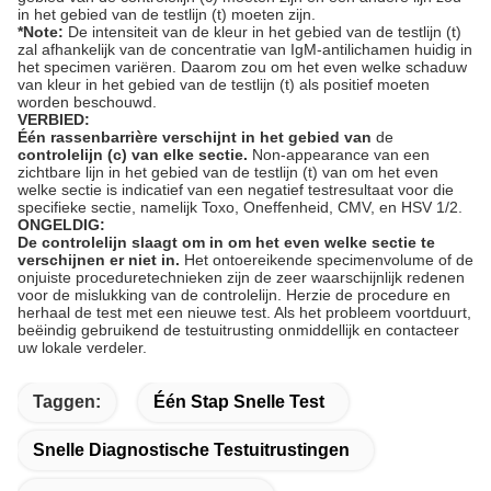
in het gebied van de testlijn (t) moeten zijn.
*Note:
De intensiteit van de kleur in het gebied van de testlijn (t)
zal afhankelijk van de concentratie van IgM-antilichamen huidig in
het specimen variëren. Daarom zou om het even welke schaduw
van kleur in het gebied van de testlijn (t) als positief moeten
worden beschouwd.
VERBIED:
Één rassenbarrière verschijnt in het gebied van
de
controlelijn (c) van elke sectie.
Non-appearance van een
zichtbare lijn in het gebied van de testlijn (t) van om het even
welke sectie is indicatief van een negatief testresultaat voor die
specifieke sectie, namelijk Toxo, Oneffenheid, CMV, en HSV 1/2.
ONGELDIG:
De controlelijn slaagt om in om het even welke sectie te
verschijnen er niet in.
Het ontoereikende specimenvolume of de
onjuiste proceduretechnieken zijn de zeer waarschijnlijk redenen
voor de mislukking van de controlelijn. Herzie de procedure en
herhaal de test met een nieuwe test. Als het probleem voortduurt,
beëindig gebruikend de testuitrusting onmiddellijk en contacteer
uw lokale verdeler.
Taggen:
Één Stap Snelle Test
Snelle Diagnostische Testuitrustingen