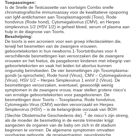
Toepassingen:
Is de Snelle de Testcassette van toortsigm Combo snelle
chromatografische immunoassay voor de kwalitatieve opsporing
van IgM-antilichamen aan Toxoplasmagondii (Toxo), Rode
hondvirus (Rode hond), Cytomegalovirus (CMV), en Herpes
simplexvirus 1/2 (HSV 1/2) in geheel bloed, serum of plasma aan
hulp in de diagnose van Toorts.
Beschrijving:
De toorts is een acroniem voor een groep infectieziekten die,
terwijl het besmetten van de zwangere vrouwen,
geboortetekorten in hun newborns.1-Toortstribunes voor 4
verschillende besmettingen kan veroorzaken die de zwangere
vrouwen en het foetus, de pasgeboren kinderen met inbegrip van
geboortetekorten en vaak het leiden tot abortus kunnen
ongunstig beïnvloeden. De vier besmettingen zijn Toxomplasma-
gondii (a-spirochete), Rode hond (Virus), CMV – Cytomegalovirus
(Virus), HSV 1/2 – Herpes Simplexvirus 1 en/of 2 (Virus). De
besmettingen veroorzaken, eventueel, gewoonlijk weinig
symptomen in de zwangere vrouw, maar stellen grotere risico's
van ernstige geboortetekorten voor pasgeborenen. De
besmettingen door Toorts – Toxoplasma, Rode hondvirus,
Cytomegalo-Virus (CMV) worden veroorzaakt en Herpes
Simplexvirus (HSV) – is de belangrijkste oorzaak van BOH
2
(Slechte Obstetrische Geschiedenis die).
de risico's zijn streng,
als de moeder de besmetting in de eerste trimester krijgt
aangezien de organen van de baby om zich in dit stadium
beginnen te vormen. De algemene symptomen omvatten
voorbarige geboorte, de groeivertraging, neurologische