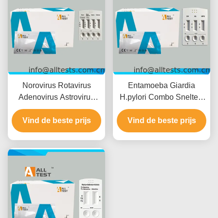
Norovirus Rotavirus
Entamoeba Giardia
Adenovirus Astrovirus
H.pylori Combo Sneltest
Enterovirus Combo
voor Snelle Resultaten in
Vind de beste prijs
Sneltest voor
10 Minuten met Hoge
Vind de beste prijs
Infectieziekten met Snelle
Nauwkeurigheid en
Resultaten in 15 Minuten
Eenvoudige Visuele
Hoge Nauwkeurigheid en
Interpretatie
Eenvoudige Visuele
Interpretatie