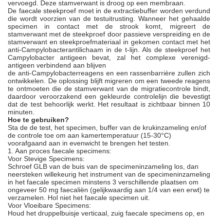
vervoegd. Deze stamverwant is droog op een membraan.
De faecale steekproef moet in de extractiebuffer worden verdund
die wordt voorzien van de testuitrusting. Wanneer het gehaalde
specimen in contact met de strook komt, migreert de
stamverwant met de steekproef door passieve verspreiding en de
stamverwant en steekproefmateriaal in gekomen contact met het
anti-Campylobacterantilichaam in de t-lijn. Als de steekproef het
Campylobacter antigeen bevat, zal het complexe verenigd-
antigeen verbindend aan blijven
de anti-Campylobacterreagens en een rassenbarrière zullen zich
ontwikkelen. De oplossing blijft migreren om een tweede reagens
te ontmoeten die de stamverwant van de migratiecontrole bindt,
daardoor veroorzakend een gekleurde controlelijn die bevestigt
dat de test behoorlijk werkt. Het resultaat is zichtbaar binnen 10
minuten.
Hoe te gebruiken?
Sta de de test, het specimen, buffer van de krukinzameling en/of
de controle toe om aan kamertemperatuur (15-30°C)
voorafgaand aan in evenwicht te brengen het testen.
1. Aan proces faecale specimens:
Voor Stevige Specimens:
Schroef GLB van de buis van de specimeninzameling los, dan
neersteken willekeurig het instrument van de specimeninzameling
in het faecale specimen minstens 3 verschillende plaatsen om
ongeveer 50 mg faecaliën (gelijkwaardig aan 1/4 van een erwt) te
verzamelen. Hol niet het faecale specimen uit.
Voor Vloeibare Specimens:
Houd het druppelbuisje verticaal, zuig faecale specimens op, en