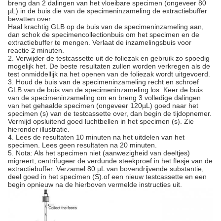
breng dan 2 dalingen van het vloeibare specimen (ongeveer 80
µL) in de buis die van de specimeninzameling de extractiebuffer
bevatten over.
Haal krachtig GLB op de buis van de specimeninzameling aan,
dan schok de specimencollectionbuis om het specimen en de
extractiebuffer te mengen. Verlaat de inzamelingsbuis voor
reactie 2 minuten.
2. Verwijder de testcassette uit de foliezak en gebruik zo spoedig
mogelijk het. De beste resultaten zullen worden verkregen als de
test onmiddellijk na het openen van de foliezak wordt uitgevoerd.
3. Houd de buis van de specimeninzameling recht en schroef
GLB van de buis van de specimeninzameling los. Keer de buis
van de specimeninzameling om en breng 3 volledige dalingen
van het gehaalde specimen (ongeveer 120µL) goed naar het
specimen (s) van de testcassette over, dan begin de tijdopnemer.
Vermijd opsluitend goed luchtbellen in het specimen (s). Zie
hieronder illustratie.
4. Lees de resultaten 10 minuten na het uitdelen van het
specimen. Lees geen resultaten na 20 minuten.
5. Nota: Als het specimen niet (aanwezigheid van deeltjes)
migreert, centrifugeer de verdunde steekproef in het flesje van de
extractiebuffer. Verzamel 80 µL van bovendrijvende substantie,
deel goed in het specimen (S).of een nieuw testcassette en een
begin opnieuw na de hierboven vermelde instructies uit.