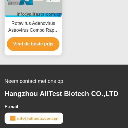
Rotavirus Adenovirus
Astrovirus Combo Rapid
Test met 15 minuten
leestijd CE-gecertificeerd
Vind de beste prijs
en hoge nauwkeurigheid
Neem contact met ons op
Hangzhou AllTest Biotech CO.,LTD
E-mail
info@alltests.com.cn