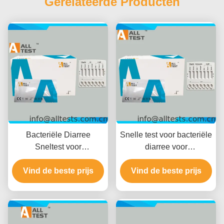
Gerelateerde Producten
Bacteriële Diarree
Snelle test voor bacteriële
Sneltest voor
diarree voor
Shigella/Cholerae/C.diff
Shigella/Salmonella/C.diff
met 10 Minuten Leestijd,
Vind de beste prijs
met snelle resultaten in
Vind de beste prijs
CE Gecertificeerd en
10 minuten, hoge
Hoge Nauwkeurigheid
nauwkeurigheid en
eenvoudige visuele
interpretatie