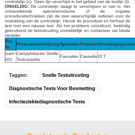
controlelijn (c). Geen lijn verschijnt in het gebied van de testlijn (t).
ONGELDIG:
De controlelijn slaagt te verschijnen er niet in. Het
ontoereikende specimenvolume of de onjuiste
proceduretechnieken zijn de zeer waarschijnlijk redenen voor de
mislukking van de controlelijn. Herzie de procedure en herhaal de
test met een nieuwe test. Als het probleem voortduurt, beëindig
gebruikend de testuitrusting onmiddellijk en contacteer uw lokale
verdeler.
Kat.
Productomschrijving
Specimen
Formaat
Uitrustingsgroott
Nr.
Icam-
Campylobacter
Snelle
Faecaliën
Cassette
10 T
602
Testcassette
Taggen:
Snelle Testuitrusting
Diagnostische Tests Voor Besmetting
Infectieziektediagnostische Tests