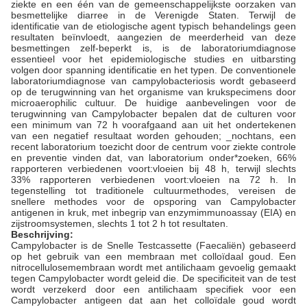
ziekte en een één van de gemeenschappelijkste oorzaken van
besmettelijke diarree in de Verenigde Staten. Terwijl de
identificatie van de etiologische agent typisch behandelings geen
resultaten beïnvloedt, aangezien de meerderheid van deze
besmettingen zelf-beperkt is, is de laboratoriumdiagnose
essentieel voor het epidemiologische studies en uitbarsting
volgen door spanning identificatie en het typen. De conventionele
laboratoriumdiagnose van campylobacteriosis wordt gebaseerd
op de terugwinning van het organisme van krukspecimens door
microaerophilic cultuur. De huidige aanbevelingen voor de
terugwinning van Campylobacter bepalen dat de culturen voor
een minimum van 72 h voorafgaand aan uit het ondertekenen
van een negatief resultaat worden gehouden; _nochtans, een
recent laboratorium toezicht door de centrum voor ziekte controle
en preventie vinden dat, van laboratorium onder*zoeken, 66%
rapporteren verbiedenen voort:vloeien bij 48 h, terwijl slechts
33% rapporteren verbiedenen voort:vloeien na 72 h. In
tegenstelling tot traditionele cultuurmethodes, vereisen de
snellere methodes voor de opsporing van Campylobacter
antigenen in kruk, met inbegrip van enzymimmunoassay (EIA) en
zijstroomsystemen, slechts 1 tot 2 h tot resultaten.
Beschrijving:
Campylobacter is de Snelle Testcassette (Faecaliën) gebaseerd
op het gebruik van een membraan met colloïdaal goud. Een
nitrocellulosemembraan wordt met antilichaam gevoelig gemaakt
tegen Campylobacter wordt geleid die. De specificiteit van de test
wordt verzekerd door een antilichaam specifiek voor een
Campylobacter antigeen dat aan het colloïdale goud wordt