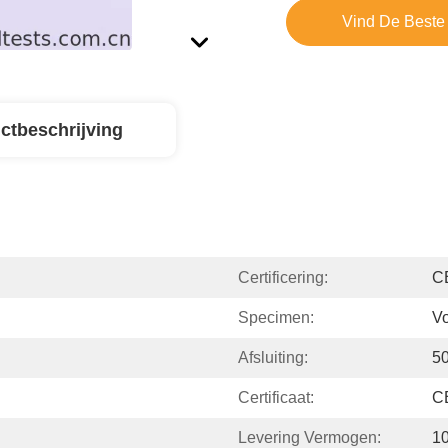
Vind De Beste 
ctbeschrijving
Certificering:
C
Specimen:
Vo
Afsluiting:
5
Certificaat:
C
Levering Vermogen:
10