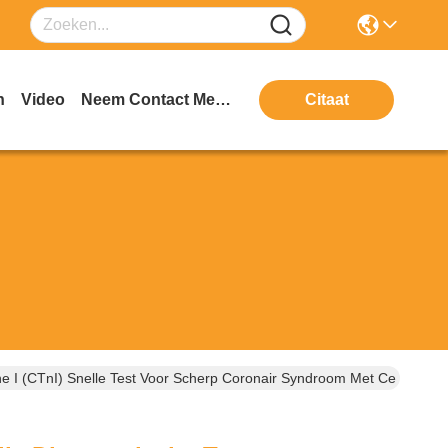
n
Video
Neem Contact Met Ons Op
Citaat
ne I (cTnI) Snelle Test Voor Scherp Coronair Syndroom Met Ce