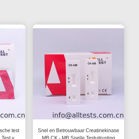
sche test
Snel en Betrouwbaar Creatinekinase
e Test voor
MB CK - MB Snelle Testuitrusting