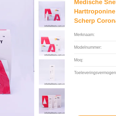
Medische Snel
Harttroponine 
Scherp Coron
Merknaam:
Modelnummer:
Moq:
Toeleveringsvermogen