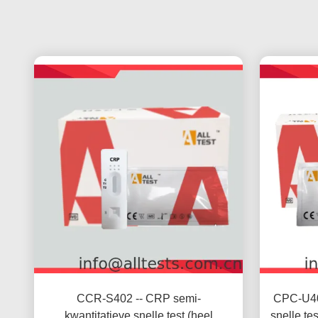
CCR-S402 -- CRP semi-
CPC-U402
kwantitatieve snelle test (heel
snelle te