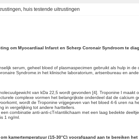
trustingen
, 
huis testende uitrustingen
usting om Myocardiaal Infarct en Scherp Coronair Syndroom te dia
enselijk serum, geheel bloed of plasmaspecimen gebruikt als hulp in d
oronaire Syndrome.in het klinische laboratorium, artsenbureau en ande
n molecuulgewicht van kDa 22,5 wordt gevonden [4]. Troponine I maakt o
turele complexe vormen het belangrijkste onderdeel dat de calcium ge
 voorkomt, wordt de Troponine vrijgegeven van het bloed 4-6 uren na he
in vergelijking tot andere harttellers.
e een combinatie anti-anti-cTnIantilichaam met een laag bedekte deeltje
s 1 ng/ml.
oe om kamertemperatuur (15-30°C) voorafgaand aan te bereiken het 