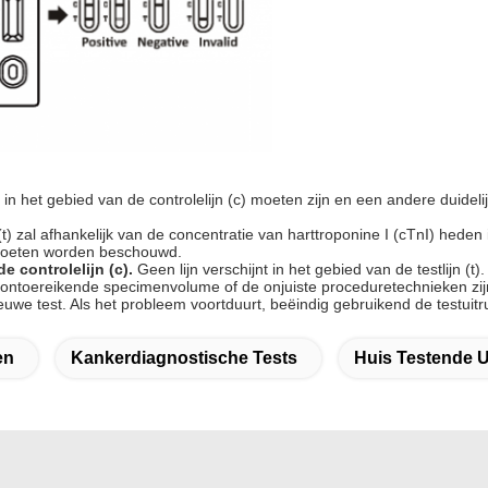
n het gebied van de controlelijn (c) moeten zijn en een andere duidelij
ijn (t) zal afhankelijk van de concentratie van harttroponine I (cTnI) h
ef moeten worden beschouwd.
 controlelijn (c).
Geen lijn verschijnt in het gebied van de testlijn (t).
 Het ontoereikende specimenvolume of de onjuiste proceduretechnieken zi
euwe test. Als het probleem voortduurt, beëindig gebruikend de testuitru
en
Kankerdiagnostische Tests
Huis Testende U