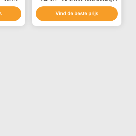
m met Ce
voor Hoge Gevoeligheid
s
Vind de beste prijs