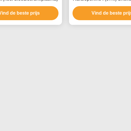
Scherp Coronair Syndroo
Vind de beste prijs
Vind de beste prij