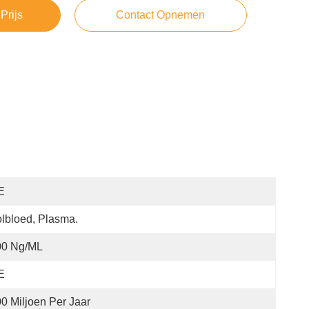
Prijs
Contact Opnemen
E
lbloed, Plasma.
00 Ng/mL
E
0 Miljoen Per Jaar