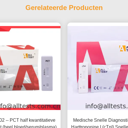
Gerelateerde Producten
 -- PCT half kwantitatieve
Medische Snelle Diagnosti
st (heel bloed/serum/plasma)
Harttroponine I (cTnI) Snell