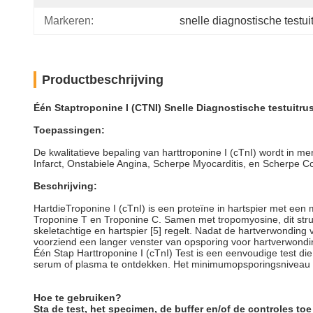
Markeren:
snelle diagnostische testui
Productbeschrijving
Één Staptroponine I (CTNI) Snelle Diagnostische testuitr
Toepassingen:
De kwalitatieve bepaling van harttroponine I (cTnI) wordt in m
Infarct, Onstabiele Angina, Scherpe Myocarditis, en Scherpe C
Beschrijving:
HartdieTroponine I (cTnI) is een proteïne in hartspier met ee
Troponine T en Troponine C. Samen met tropomyosine, dit struc
skeletachtige en hartspier [5] regelt. Nadat de hartverwonding
voorziend een langer venster van opsporing voor hartverwonding 
Één Stap Harttroponine I (cTnI) Test is een eenvoudige test di
serum of plasma te ontdekken. Het minimumopsporingsniveau i
Hoe te gebruiken?
Sta de test, het specimen, de buffer en/of de controles t