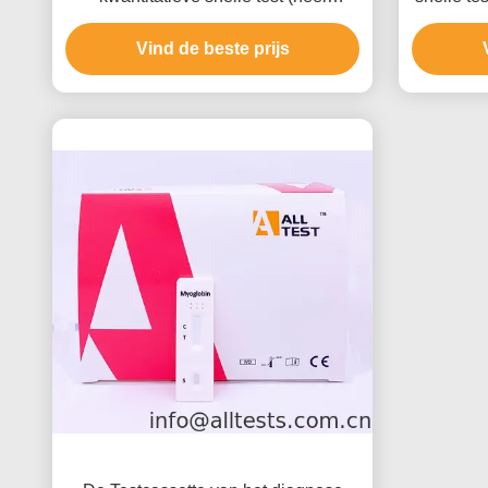
bloed/serum/plasma)
Vind de beste prijs