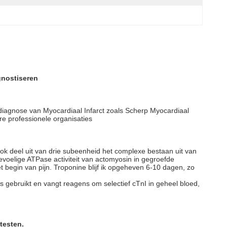
gnostiseren
e diagnose van Myocardiaal Infarct zoals Scherp Myocardiaal
re professionele organisaties
ok deel uit van drie subeenheid het complexe bestaan uit van
voelige ATPase activiteit van actomyosin in gegroefde
t begin van pijn. Troponine blijf ik opgeheven 6-10 dagen, zo
s gebruikt en vangt reagens om selectief cTnI in geheel bloed,
testen.