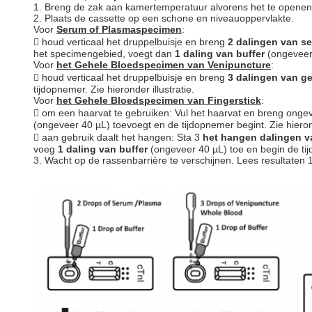
1. Breng de zak aan kamertemperatuur alvorens het te openen. 
2. Plaats de cassette op een schone en niveauoppervlakte.
Voor
Serum of Plasmaspecimen
:
 houd verticaal het druppelbuisje en breng
2 dalingen van s
het specimengebied, voegt dan
1 daling van buffer
(ongeveer 
Voor
het Gehele Bloedspecimen van Venipuncture
:
 houd verticaal het druppelbuisje en breng
3 dalingen van g
tijdopnemer. Zie hieronder illustratie.
Voor
het Gehele Bloedspecimen van Fingerstick
:
 om een haarvat te gebruiken: Vul het haarvat en breng onge
(ongeveer 40 µL) toevoegt en de tijdopnemer begint. Zie hierond
 aan gebruik daalt het hangen: Sta 3
het hangen dalingen v
voeg
1 daling van buffer
(ongeveer 40 µL) toe en begin de tijd
3. Wacht op de rassenbarrière te verschijnen. Lees resultaten 1