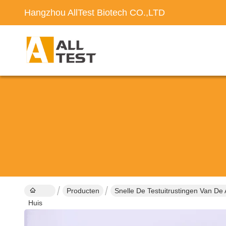
Hangzhou AllTest Biotech CO.,LTD
Producten
Snelle De Testuitrustingen Van De 
Huis